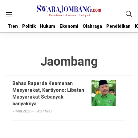
Tren
Tren
Politik
Politik
Hukum
Hukum
Ekonomi
Ekonomi
Olahraga
Olahraga
Pendidikan
Pendidikan
K
K
Jaombang
Bahas Raperda Keamanan
Masyarakat, Kartiyono: Libatan
Masyarakat Sebanyak-
banyaknya
7 Mei 2026 - 19:07 WIB