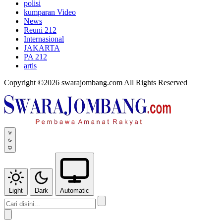
polisi
kumparan Video
News
Reuni 212
Internasional
JAKARTA
PA 212
artis
Copyright ©2026 swarajombang.com All Rights Reserved
Light
Dark
Automatic