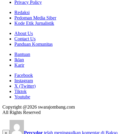
Privacy Policy
Redaksi
Pedoman Media Siber
Kode Etik Jurnalistik
About Us
Contact Us
Panduan Komunitas
Bantuan
Iklan
Karir
Facebook
Instagram
X (Twitter)
Tiktok
Youtube
Copyright @2026 swarajombang.com
All Rights Reserved
Percydor
telah meninggalkan komentar di
Bakso
×