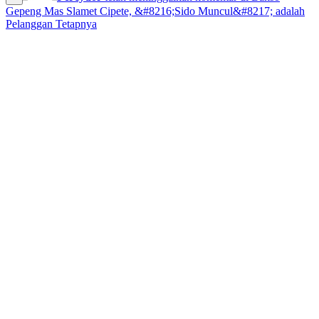
Gepeng Mas Slamet Cipete, &#8216;Sido Muncul&#8217; adalah
Pelanggan Tetapnya