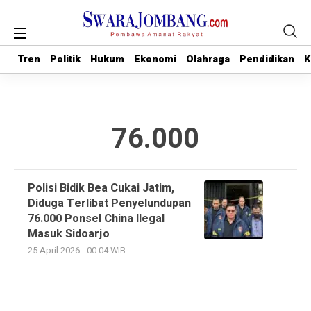
Tren
Tren
Politik
Politik
Hukum
Hukum
Ekonomi
Ekonomi
Olahraga
Olahraga
Pendidikan
Pendidikan
K
K
76.000
Polisi Bidik Bea Cukai Jatim,
Diduga Terlibat Penyelundupan
76.000 Ponsel China Ilegal
Masuk Sidoarjo
25 April 2026 - 00:04 WIB