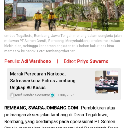
Perbesar
emdes Tegalboto, Rembang, Jawa Tengah menang dalam sengketa jalan
melawan PT Semen Gresik, Rembang. Menyebabkan pemdes melakukan
blokir jalan, sehingga kendaraan angkutan truk bahan baku tidak bisa
memasok ke pabrik. Foto: rembangcyber.net
Penulis:
Adi Wardhono |
Editor:
Priyo Suwarno
Marak Peredaran Narkoba,
Satresnarkoba Polres Jombang
Ungkap 80 Kasus
Arief Hendro Soesatyo
1/08/2026
REMBANG, SWARAJOMBANG.COM-
Pemblokiran atau
pelarangan akses jalan tambang di Desa Tegaldowo,
Rembang, yang berdampak pada operasional PT Semen