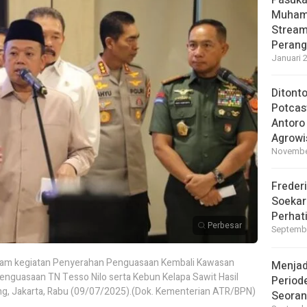
Pasuka
Muhamm
Stream
Perang
Januari 
Ditont
Potcas
Antoro
Agrowi
November
Frederi
Soekar
Perhati
Perbesar
Septembe
lam kegiatan Penyerahan Penguasaan Kembali Kawasan
Menjad
Penguasaan TN Tesso Nilo serta Kebun Kelapa Sawit Hasil
Periode
g, Jakarta, Rabu (09/07/2025).(Dok. Kementerian ATR/BPN)
Seoran