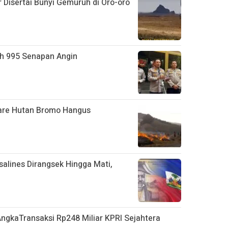
Disertai Bunyi Gemuruh di Oro-oro
ah 995 Senapan Angin
are Hutan Bromo Hangus
salines Dirangsek Hingga Mati,
ngkaTransaksi Rp248 Miliar KPRI Sejahtera