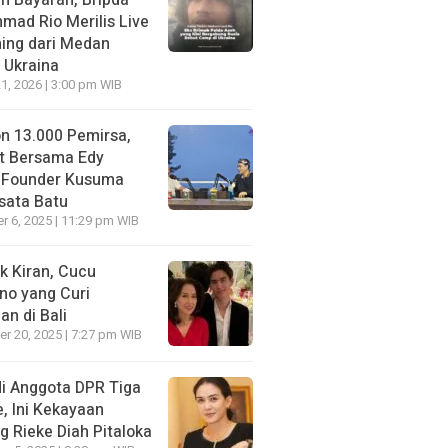
n Bayaran, Bripda
ad Rio Merilis Live
ing dari Medan
 Ukraina
21, 2026 | 3:00 pm WIB
on 13.000 Pemirsa,
t Bersama Edy
 Founder Kusuma
sata Batu
 6, 2025 | 11:29 pm WIB
k Kiran, Cucu
no yang Curi
an di Bali
r 20, 2025 | 7:27 pm WIB
i Anggota DPR Tiga
, Ini Kekayaan
g Rieke Diah Pitaloka