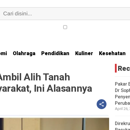
omi
Olahraga
Pendidikan
Kuliner
Kesehatan
Rec
Ambil Alih Tanah
Pakar E
yarakat, Ini Alasannya
Dr Sop
Penyem
Peruba
April 26,
Direkr