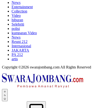
News
Entertainment
Collection
Video
hiburan
Selebriti
polisi
kumparan Video
News
Reuni 212
Internasional
JAKARTA
PA 212
artis
Copyright ©2026 swarajombang.com All Rights Reserved