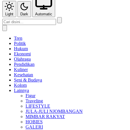
Light
Dark
Automatic
Tren
Politik
Hukum
Ekonomi
Olahraga
Pendidikan
Kuliner
Kesehatan
Seni & Budaya
Kolom
Lainnya
Figur
Traveling
LIFESTYLE
JULA-JULI NJOMBANGAN
MIMBAR RAKYAT
HOBIES
GALERI