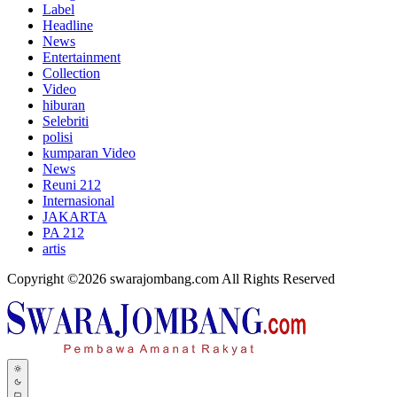
Label
Headline
News
Entertainment
Collection
Video
hiburan
Selebriti
polisi
kumparan Video
News
Reuni 212
Internasional
JAKARTA
PA 212
artis
Copyright ©2026 swarajombang.com All Rights Reserved