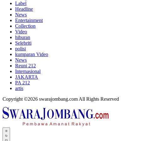
Label
Headline
News
Entertainment
Collection
Video
hiburan
Selebriti
polisi
kumparan Video
News
Reuni 212
Internasional
JAKARTA
PA 212
artis
Copyright ©2026 swarajombang.com All Rights Reserved