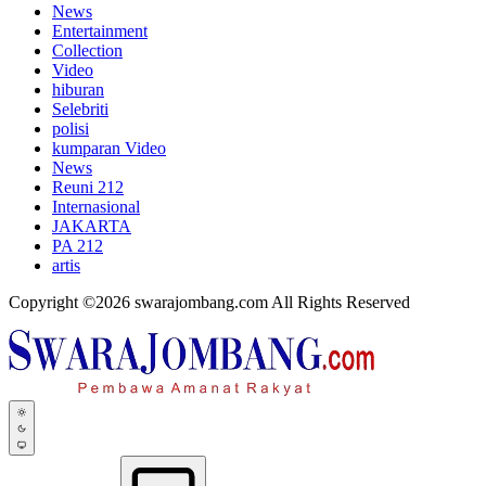
News
Entertainment
Collection
Video
hiburan
Selebriti
polisi
kumparan Video
News
Reuni 212
Internasional
JAKARTA
PA 212
artis
Copyright ©2026 swarajombang.com All Rights Reserved