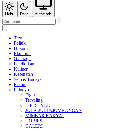
Light
Dark
Automatic
Tren
Politik
Hukum
Ekonomi
Olahraga
Pendidikan
Kuliner
Kesehatan
Seni & Budaya
Kolom
Lainnya
Figur
Traveling
LIFESTYLE
JULA-JULI NJOMBANGAN
MIMBAR RAKYAT
HOBIES
GALERI