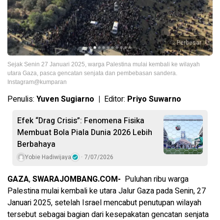
Perbesar
Sejak Senin 27 Januari 2025, warga Palestina mulai kembali ke wilayah
utara Gaza, pasca gencatan senjata dan pembebasan sandera.
Instagram@kumparan
Penulis:
Yuven Sugiarno |
Editor:
Priyo Suwarno
Efek “Drag Crisis”: Fenomena Fisika
Membuat Bola Piala Dunia 2026 Lebih
Berbahaya
Yobie Hadiwijaya
7/07/2026
GAZA
,
SWARAJOMBANG.COM-
Puluhan ribu warga
Palestina mulai kembali ke utara Jalur Gaza pada Senin, 27
Januari 2025, setelah Israel mencabut penutupan wilayah
tersebut sebagai bagian dari kesepakatan gencatan senjata