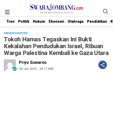
Tren
Tren
Politik
Politik
Hukum
Hukum
Ekonomi
Ekonomi
Olahraga
Olahraga
Pendidikan
Pendidikan
K
K
UNCATEGORIZED
Tokoh Hamas Tegaskan Ini Bukti
Kekalahan Pendudukan Israel, Ribuan
Warga Palestina Kembali ke Gaza Utara
Priyo Suwarno
28 Jan 2025 - 20:17 WIB