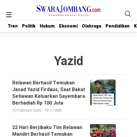
Tren
Tren
Politik
Politik
Hukum
Hukum
Ekonomi
Ekonomi
Olahraga
Olahraga
Pendidikan
Pendidikan
K
K
Yazid
Relawan Berhasil Temukan
Jasad Yazid Firdaus, Saat Bakat
Setiawan Keluarkan Sayembara
Berhadiah Rp 100 Juta
10 Februari 2026 - 19:17 WIB
22 Hari Berjibaku Tim Relawan
Mandiri Berhasil Temukan