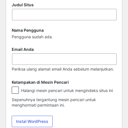
Judul Situs
Nama Pengguna
Pengguna sudah ada.
Email Anda
Periksa ulang alamat email Anda sebelum melanjutkan.
Ketampakan di Mesin Pencari
Ketampakan
Halangi mesin pencari untuk mengindeks situs ini
di
Mesin
Sepenuhnya tergantung mesin pencari untuk
Pencari
menghormati permintaan ini.