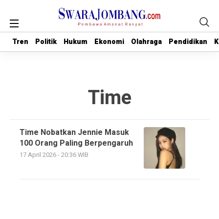
Tren
Tren
Politik
Politik
Hukum
Hukum
Ekonomi
Ekonomi
Olahraga
Olahraga
Pendidikan
Pendidikan
K
K
Time
Time Nobatkan Jennie Masuk
100 Orang Paling Berpengaruh
17 April 2026 - 20:36 WIB