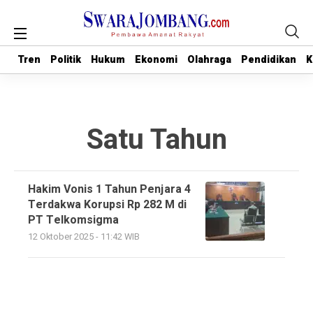
Tren
Tren
Politik
Politik
Hukum
Hukum
Ekonomi
Ekonomi
Olahraga
Olahraga
Pendidikan
Pendidikan
K
K
Satu Tahun
Hakim Vonis 1 Tahun Penjara 4
Terdakwa Korupsi Rp 282 M di
PT Telkomsigma
12 Oktober 2025 - 11:42 WIB