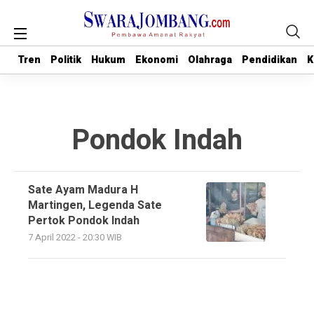
Tren
Tren
Politik
Politik
Hukum
Hukum
Ekonomi
Ekonomi
Olahraga
Olahraga
Pendidikan
Pendidikan
K
K
Pondok Indah
Sate Ayam Madura H
Martingen, Legenda Sate
Pertok Pondok Indah
7 April 2022 - 20:30 WIB