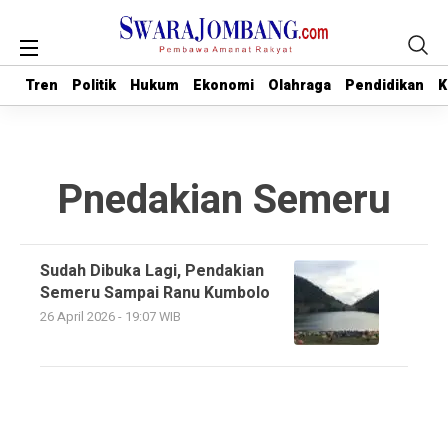
Tren
Tren
Politik
Politik
Hukum
Hukum
Ekonomi
Ekonomi
Olahraga
Olahraga
Pendidikan
Pendidikan
K
K
Pnedakian Semeru
Sudah Dibuka Lagi, Pendakian
Semeru Sampai Ranu Kumbolo
26 April 2026 - 19:07 WIB