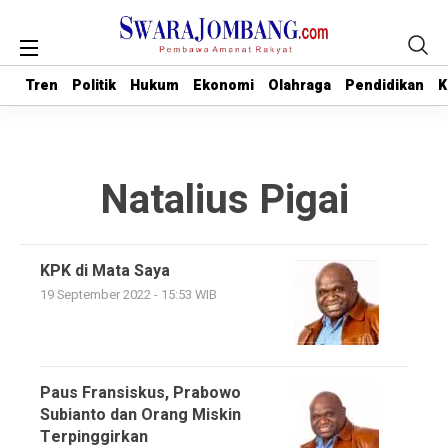
Tren
Tren
Politik
Politik
Hukum
Hukum
Ekonomi
Ekonomi
Olahraga
Olahraga
Pendidikan
Pendidikan
K
K
Natalius Pigai
KPK di Mata Saya
19 September 2022 - 15:53 WIB
Paus Fransiskus, Prabowo
Subianto dan Orang Miskin
Terpinggirkan