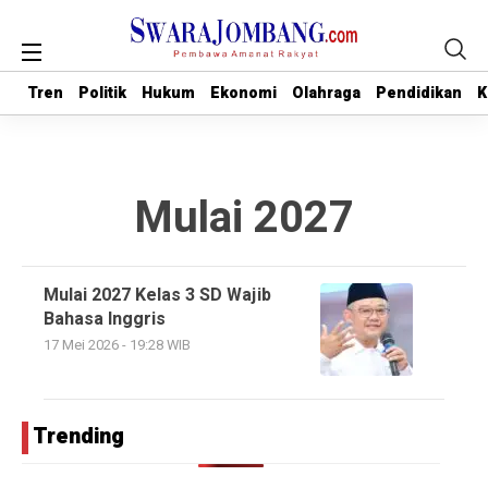
Tren
Tren
Politik
Politik
Hukum
Hukum
Ekonomi
Ekonomi
Olahraga
Olahraga
Pendidikan
Pendidikan
K
K
Mulai 2027
Mulai 2027 Kelas 3 SD Wajib
Bahasa Inggris
17 Mei 2026 - 19:28 WIB
Trending