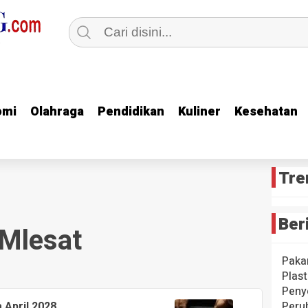
omi
omi
Olahraga
Olahraga
Pendidikan
Pendidikan
Kuliner
Kuliner
Kesehatan
Kesehatan
Tre
Ber
Mlesat
Paka
Plast
Peny
April 2028
Peru