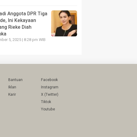
adi Anggota DPR Tiga
de, Ini Kekayaan
ang Rieke Diah
oka
ber 5, 2025 | 8:28 pm WIB
Bantuan
Facebook
Iklan
Instagram
Karir
X (Twitter)
Tiktok
Youtube