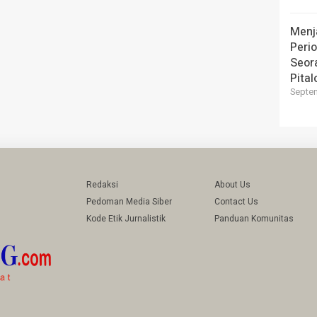
Menj
Perio
Seor
Pital
Septem
Redaksi
About Us
Pedoman Media Siber
Contact Us
Kode Etik Jurnalistik
Panduan Komunitas