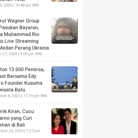
26, 2026 | 10:48 am WIB
krut Wagner Group
 Pasukan Bayaran,
da Muhammad Rio
is Live Streaming
 Medan Perang Ukraina
i 21, 2026 | 3:00 pm WIB
nton 13.000 Pemirsa,
ast Bersama Edy
ro Founder Kusuma
wisata Batu
er 6, 2025 | 11:29 pm WIB
rik Kiran, Cucu
arno yang Curi
tian di Bali
ber 20, 2025 | 7:27 pm