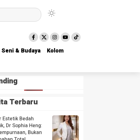
Seni & Budaya
Seni & Budaya
Kolom
Kolom
nding
ita Terbaru
r Estetik Bedah
ik, Dr Sophia Heng:
empurnaan, Bukan
bahan Total