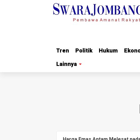
Tren
Tren
Politik
Politik
Hukum
Hukum
Ekon
Ekon
Lainnya
Lainnya
Harga Emas Antam Melesat pada 