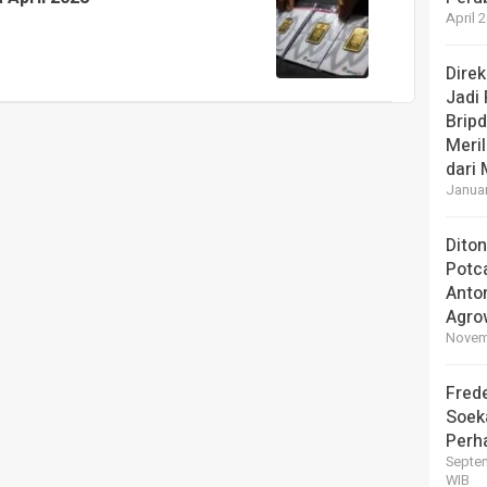
April 
Dire
Jadi
Brip
Meril
dari
Januar
Dito
Potc
Anto
Agro
Novemb
Frede
Soek
Perha
Septem
WIB