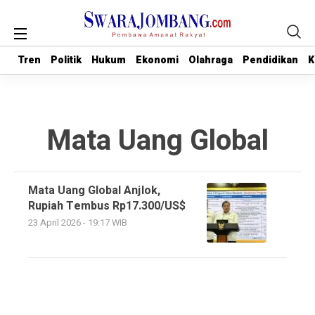
Tren
Tren
Politik
Politik
Hukum
Hukum
Ekonomi
Ekonomi
Olahraga
Olahraga
Pendidikan
Pendidikan
K
K
Mata Uang Global
Mata Uang Global Anjlok,
Rupiah Tembus Rp17.300/US$
23 April 2026 - 19:17 WIB