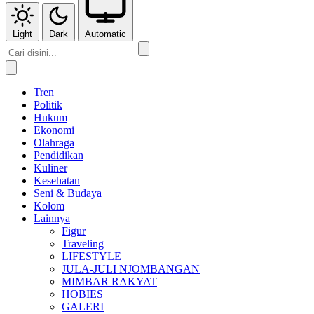
Light
Dark
Automatic
Tren
Politik
Hukum
Ekonomi
Olahraga
Pendidikan
Kuliner
Kesehatan
Seni & Budaya
Kolom
Lainnya
Figur
Traveling
LIFESTYLE
JULA-JULI NJOMBANGAN
MIMBAR RAKYAT
HOBIES
GALERI