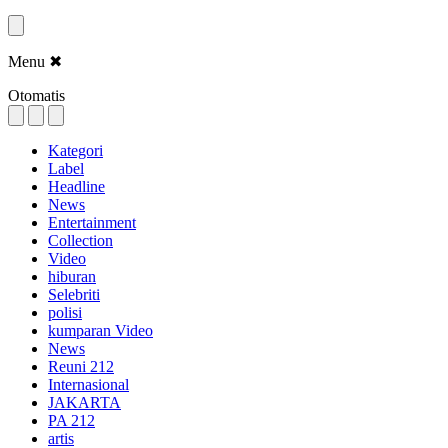
Menu
✖
Otomatis
Kategori
Label
Headline
News
Entertainment
Collection
Video
hiburan
Selebriti
polisi
kumparan Video
News
Reuni 212
Internasional
JAKARTA
PA 212
artis