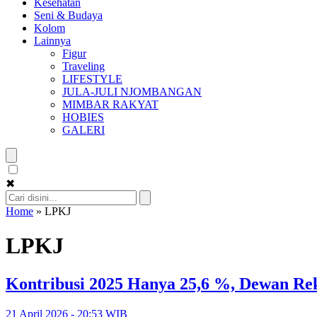
Kesehatan
Seni & Budaya
Kolom
Lainnya
Figur
Traveling
LIFESTYLE
JULA-JULI NJOMBANGAN
MIMBAR RAKYAT
HOBIES
GALERI
✖
Home
»
LPKJ
LPKJ
Kontribusi 2025 Hanya 25,6 %, Dewan R
21 April 2026 - 20:53 WIB