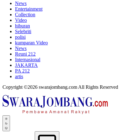
News
Entertainment
Collection
Video
hiburan
Selebriti
polisi
kumparan Video
News
Reuni 212
Internasional
JAKARTA
PA 212
artis
Copyright ©2026 swarajombang.com All Rights Reserved