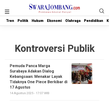
Tren
Tren
Politik
Politik
Hukum
Hukum
Ekonomi
Ekonomi
Olahraga
Olahraga
Pendidikan
Pendidikan
K
K
Kontroversi Publik
Pemuda Panca Marga
Surabaya Adakan Dialog
Kebangsaan: Menakar Layak
Tidaknya One Piece Berkibar di
17 Agustus
14 Agustus 2025 - 17:07 WIB