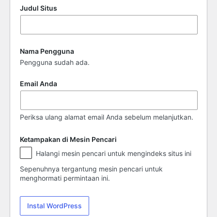
Judul Situs
Nama Pengguna
Pengguna sudah ada.
Email Anda
Periksa ulang alamat email Anda sebelum melanjutkan.
Ketampakan di Mesin Pencari
Ketampakan
Halangi mesin pencari untuk mengindeks situs ini
di
Mesin
Sepenuhnya tergantung mesin pencari untuk
Pencari
menghormati permintaan ini.