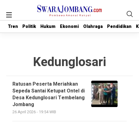
Tren
Tren
Politik
Politik
Hukum
Hukum
Ekonomi
Ekonomi
Olahraga
Olahraga
Pendidikan
Pendidikan
K
K
Kedunglosari
Ratusan Peserta Meriahkan
Sepeda Santai Ketupat Ontel di
Desa Kedunglosari Tembelang
Jombang
26 April 2026 - 19:54 WIB