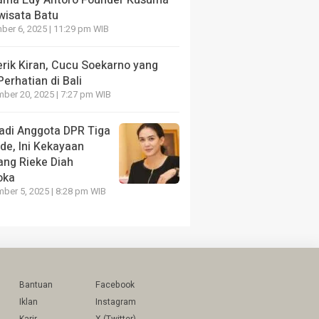
ama Edy Antoro Founder Kusuma
wisata Batu
er 6, 2025 | 11:29 pm WIB
erik Kiran, Cucu Soekarno yang
Perhatian di Bali
ber 20, 2025 | 7:27 pm WIB
adi Anggota DPR Tiga
de, Ini Kekayaan
ang Rieke Diah
oka
ber 5, 2025 | 8:28 pm WIB
Bantuan
Facebook
Iklan
Instagram