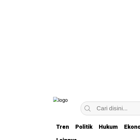
Tren
Tren
Politik
Politik
Hukum
Hukum
Ekon
Ekon