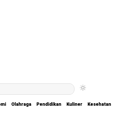
omi
omi
Olahraga
Olahraga
Pendidikan
Pendidikan
Kuliner
Kuliner
Kesehatan
Kesehatan