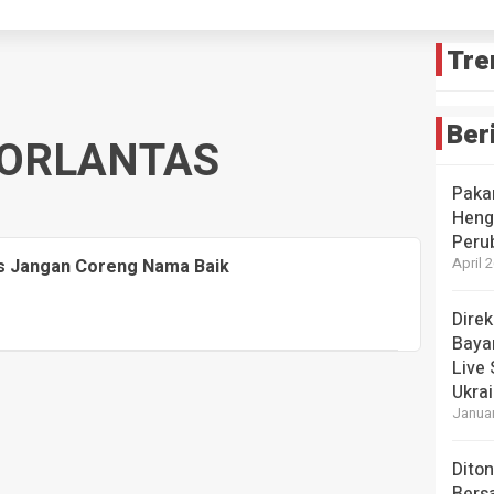
Tre
Ber
ORLANTAS
Pakar
Heng
Peru
tas Jangan Coreng Nama Baik
April 
Dire
Baya
Live
Ukra
Januar
Dito