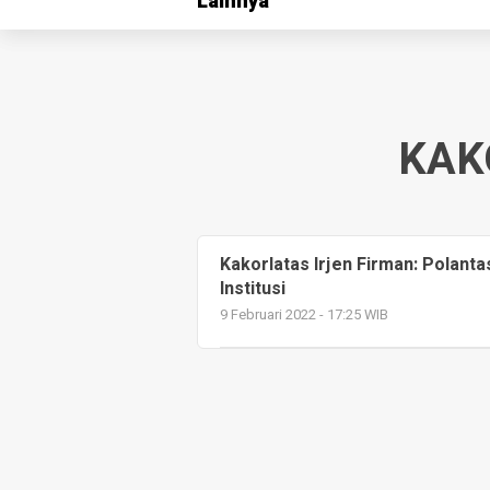
Lainnya
Lainnya
KAK
Kakorlatas Irjen Firman: Polan
Institusi
9 Februari 2022 - 17:25 WIB