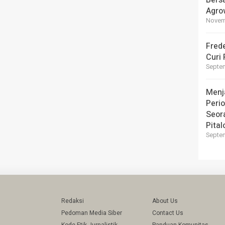
Bers
Agro
Novemb
Fred
Curi 
Septem
Menj
Perio
Seor
Pital
Septem
Redaksi
About Us
Pedoman Media Siber
Contact Us