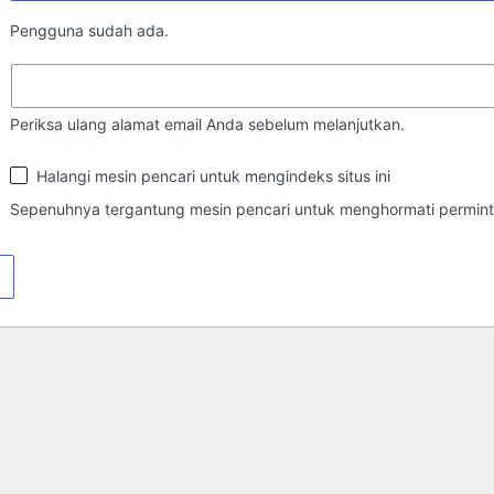
Pengguna sudah ada.
Periksa ulang alamat email Anda sebelum melanjutkan.
Ketampakan
Halangi mesin pencari untuk mengindeks situs ini
di
Mesin
Sepenuhnya tergantung mesin pencari untuk menghormati perminta
Pencari