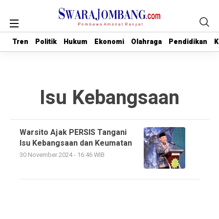
Tren
Tren
Politik
Politik
Hukum
Hukum
Ekonomi
Ekonomi
Olahraga
Olahraga
Pendidikan
Pendidikan
K
K
Isu Kebangsaan
Warsito Ajak PERSIS Tangani
Isu Kebangsaan dan Keumatan
30 November 2024 - 16:46 WIB