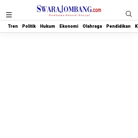
Tren
Tren
Politik
Politik
Hukum
Hukum
Ekonomi
Ekonomi
Olahraga
Olahraga
Pendidikan
Pendidikan
K
K