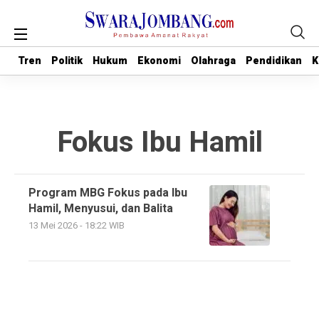
Tren
Tren
Politik
Politik
Hukum
Hukum
Ekonomi
Ekonomi
Olahraga
Olahraga
Pendidikan
Pendidikan
K
K
Fokus Ibu Hamil
Program MBG Fokus pada Ibu
Hamil, Menyusui, dan Balita
13 Mei 2026 - 18:22 WIB