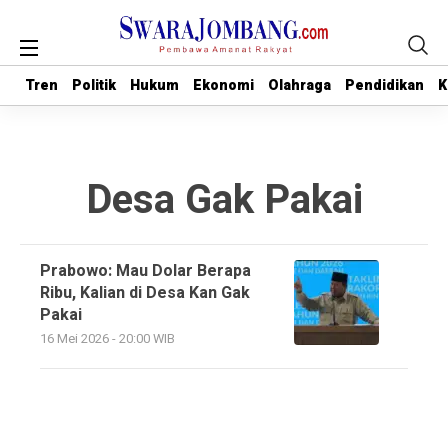
Tren
Tren
Politik
Politik
Hukum
Hukum
Ekonomi
Ekonomi
Olahraga
Olahraga
Pendidikan
Pendidikan
K
K
Desa Gak Pakai
Prabowo: Mau Dolar Berapa
Ribu, Kalian di Desa Kan Gak
Pakai
16 Mei 2026 - 20:00 WIB