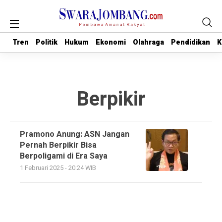
Tren
Tren
Politik
Politik
Hukum
Hukum
Ekonomi
Ekonomi
Olahraga
Olahraga
Pendidikan
Pendidikan
K
K
Berpikir
Pramono Anung: ASN Jangan
Pernah Berpikir Bisa
Berpoligami di Era Saya
1 Februari 2025 - 20:24 WIB