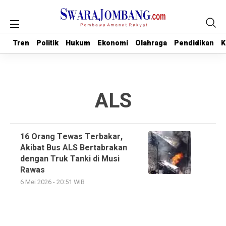
Tren
Tren
Politik
Politik
Hukum
Hukum
Ekonomi
Ekonomi
Olahraga
Olahraga
Pendidikan
Pendidikan
K
K
ALS
16 Orang Tewas Terbakar,
Akibat Bus ALS Bertabrakan
dengan Truk Tanki di Musi
Rawas
6 Mei 2026 - 20:51 WIB