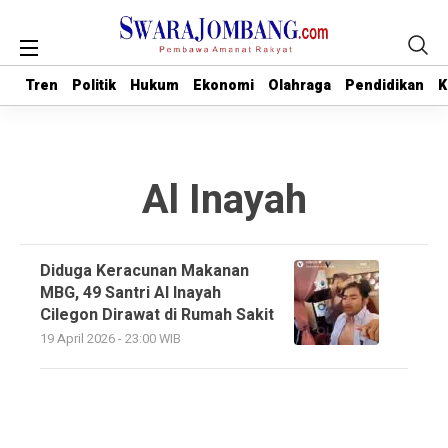
Tren
Tren
Politik
Politik
Hukum
Hukum
Ekonomi
Ekonomi
Olahraga
Olahraga
Pendidikan
Pendidikan
K
K
Al Inayah
Diduga Keracunan Makanan
MBG, 49 Santri Al Inayah
Cilegon Dirawat di Rumah Sakit
19 April 2026 - 23:00 WIB