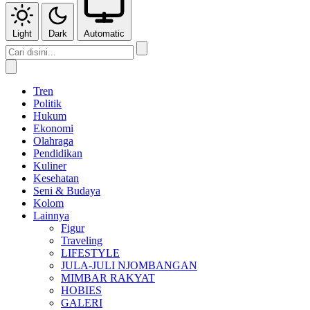
Light
Dark
Automatic
Tren
Politik
Hukum
Ekonomi
Olahraga
Pendidikan
Kuliner
Kesehatan
Seni & Budaya
Kolom
Lainnya
Figur
Traveling
LIFESTYLE
JULA-JULI NJOMBANGAN
MIMBAR RAKYAT
HOBIES
GALERI