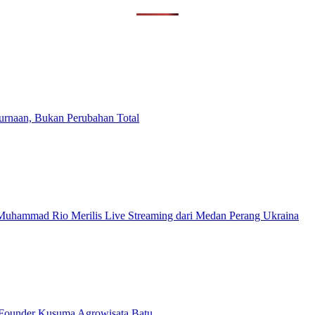
purnaan, Bukan Perubahan Total
 Muhammad Rio Merilis Live Streaming dari Medan Perang Ukraina
o Founder Kusuma Agrowisata Batu