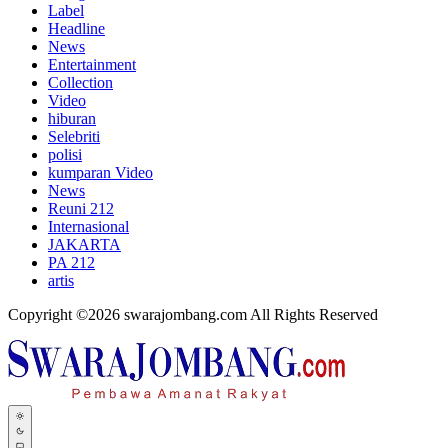
Label
Headline
News
Entertainment
Collection
Video
hiburan
Selebriti
polisi
kumparan Video
News
Reuni 212
Internasional
JAKARTA
PA 212
artis
Copyright ©2026 swarajombang.com All Rights Reserved