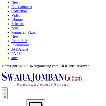
News
Entertainment
Collection
Video
hiburan
Selebriti
polisi
kumparan Video
News
Reuni 212
Internasional
JAKARTA
PA 212
artis
Copyright ©2026 swarajombang.com All Rights Reserved