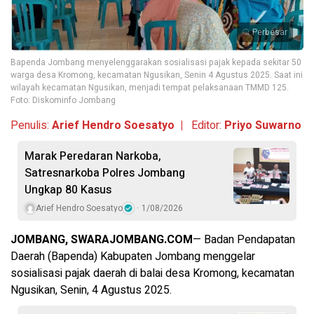
Perbesar
Bapenda Jombang menyelenggarakan sosialisasi pajak kepada sekitar 50
warga desa Kromong, kecamatan Ngusikan, Senin 4 Agustus 2025. Saat ini
wilayah kecamatan Ngusikan, menjadi tempat pelaksanaan TMMD 125.
Foto: Diskominfo Jombang
Penulis:
Arief Hendro Soesatyo |
Editor:
Priyo Suwarno
Marak Peredaran Narkoba,
Satresnarkoba Polres Jombang
Ungkap 80 Kasus
Arief Hendro Soesatyo
1/08/2026
JOMBANG, SWARAJOMBANG.COM
— Badan Pendapatan
Daerah (Bapenda) Kabupaten Jombang menggelar
sosialisasi pajak daerah di balai desa Kromong, kecamatan
Ngusikan, Senin, 4 Agustus 2025.