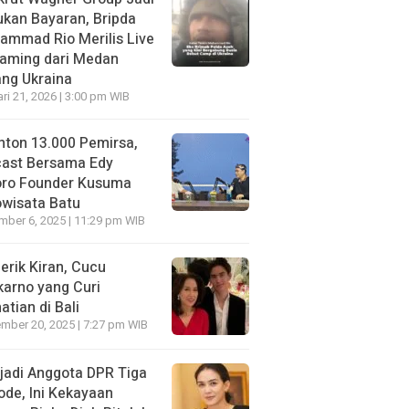
kan Bayaran, Bripda
ammad Rio Merilis Live
eaming dari Medan
ng Ukraina
ri 21, 2026 | 3:00 pm WIB
nton 13.000 Pemirsa,
cast Bersama Edy
oro Founder Kusuma
wisata Batu
ber 6, 2025 | 11:29 pm WIB
erik Kiran, Cucu
arno yang Curi
atian di Bali
mber 20, 2025 | 7:27 pm WIB
jadi Anggota DPR Tiga
ode, Ini Kekayaan