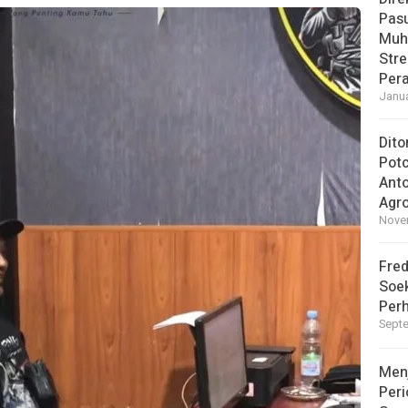
Pasu
Muh
Str
Pera
Janua
Dito
Pot
Ant
Agro
Novem
Fred
Soek
Perh
Septe
Men
Peri