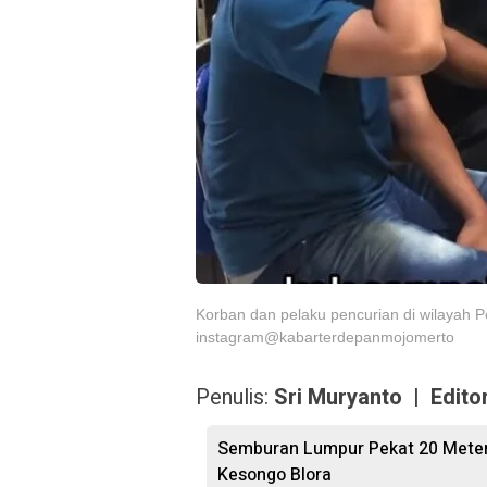
Korban dan pelaku pencurian di wilayah P
instagram@kabarterdepanmojomerto
Penulis:
Sri Muryanto | Edito
Semburan Lumpur Pekat 20 Meter 
Kesongo Blora