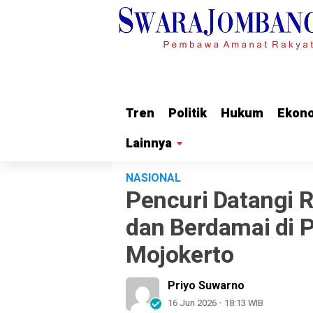
Tren
Tren
Politik
Politik
Hukum
Hukum
Ekon
Ekon
Lainnya
Lainnya
NASIONAL
Pencuri Datangi 
dan Berdamai di 
Mojokerto
Priyo Suwarno
16 Jun 2026 - 18:13 WIB