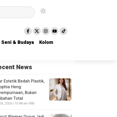
Seni & Budaya
Seni & Budaya
Kolom
Kolom
ecent News
r Estetik Bedah Plastik,
ophia Heng:
yempurnaan, Bukan
bahan Total
 26, 2026 | 10:48 am WIB
krut Wagner Group Jadi