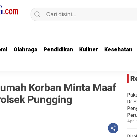
omi
omi
Olahraga
Olahraga
Pendidikan
Pendidikan
Kuliner
Kuliner
Kesehatan
Kesehatan
R
Rumah Korban Minta Maaf
Paka
Polsek Pungging
Dr S
Pen
Peru
April
Dire