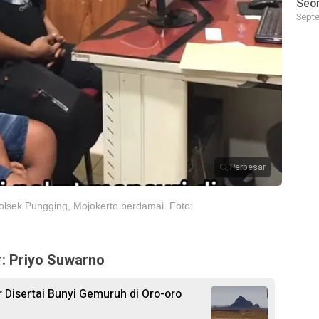
Seor
Septe
Perbesar
olsek Pungging, Mojokerto berdamai. Foto:
r: Priyo Suwarno
Disertai Bunyi Gemuruh di Oro-oro