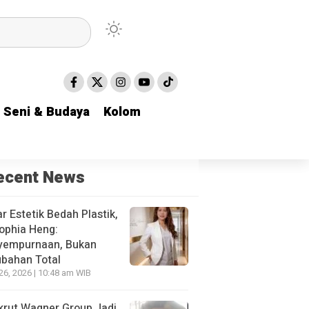
Seni & Budaya
Seni & Budaya
Kolom
Kolom
ecent News
r Estetik Bedah Plastik,
ophia Heng:
yempurnaan, Bukan
bahan Total
 26, 2026 | 10:48 am WIB
krut Wagner Group Jadi