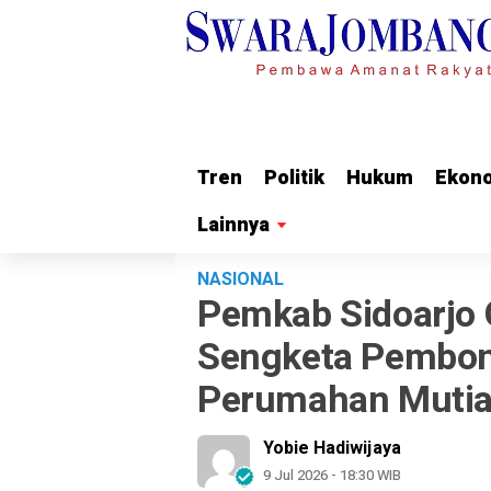
Tren
Tren
Politik
Politik
Hukum
Hukum
Ekon
Ekon
Lainnya
Lainnya
NASIONAL
Pemkab Sidoarjo 
Sengketa Pembo
Perumahan Mutiar
Yobie Hadiwijaya
9 Jul 2026 - 18:30 WIB