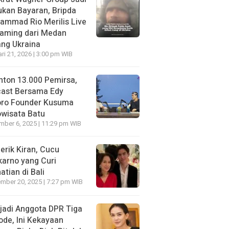
kan Bayaran, Bripda
ammad Rio Merilis Live
eaming dari Medan
ng Ukraina
ri 21, 2026 | 3:00 pm WIB
nton 13.000 Pemirsa,
cast Bersama Edy
oro Founder Kusuma
wisata Batu
ber 6, 2025 | 11:29 pm WIB
erik Kiran, Cucu
arno yang Curi
atian di Bali
mber 20, 2025 | 7:27 pm WIB
jadi Anggota DPR Tiga
ode, Ini Kekayaan