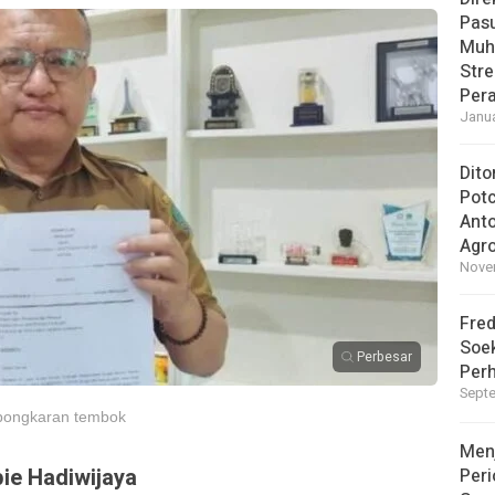
Pasu
Muh
Str
Pera
Janua
Dito
Pot
Ant
Agro
Novem
Fred
Soek
Perbesar
Perh
Septe
bongkaran tembok
Men
ie Hadiwijaya
Peri