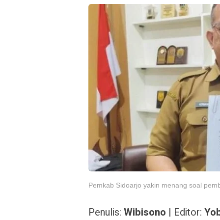
Pemkab Sidoarjo yakin menang soal pem
Penulis:
Wibisono
| Editor:
Yob