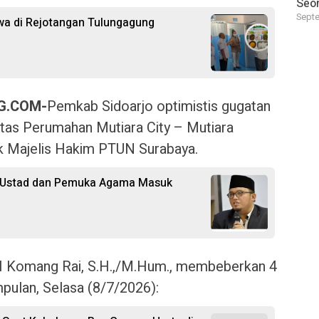
Seor
Septe
a di Rejotangan Tulungagung
G.COM-
Pemkab Sidoarjo optimistis gugatan
s Perumahan Mutiara City – Mutiara
k Majelis Hakim PTUN Surabaya.
a Ustad dan Pemuka Agama Masuk
 I Komang Rai, S.H.,/M.Hum., membeberkan 4
pulan, Selasa (8/7/2026):