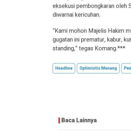
eksekusi pembongkaran oleh S
diwarnai kericuhan.
“Kami mohon Majelis Hakim men
gugatan ini prematur, kabur, ku
standing,” tegas Komang.***
Headline
Optimistis Menang
Pe
Baca Lainnya