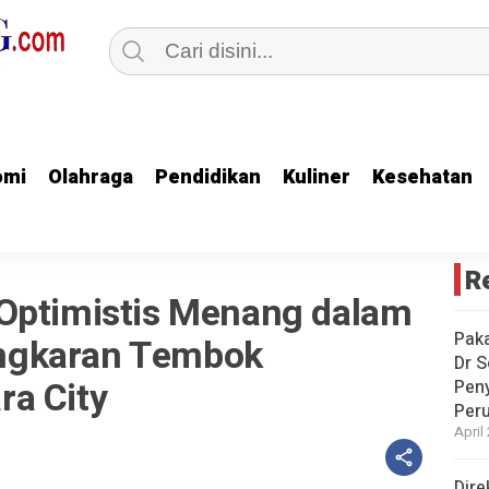
omi
omi
Olahraga
Olahraga
Pendidikan
Pendidikan
Kuliner
Kuliner
Kesehatan
Kesehatan
R
Optimistis Menang dalam
Paka
ngkaran Tembok
Dr S
a City
Pen
Peru
April
Dire