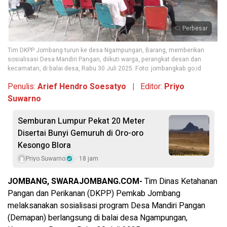
Perbesar
Tim DKPP Jombang turun ke desa Ngampungan, Barang, memberikan
sosialisasi Desa Mandiri Pangan, diikuti warga, perangkat desan dan
kecamatan, di balai desa, Rabu 30 Juli 2025. Foto: jombangkab.go.id
Penulis:
Arief Hendro Soesatyo |
Editor:
Priyo
Suwarno
Semburan Lumpur Pekat 20 Meter
Disertai Bunyi Gemuruh di Oro-oro
Kesongo Blora
Priyo Suwarno
18 jam
JOMBANG, SWARAJOMBANG.COM-
Tim Dinas Ketahanan
Pangan dan Perikanan (DKPP) Pemkab Jombang
melaksanakan sosialisasi program Desa Mandiri Pangan
(Demapan) berlangsung di balai desa Ngampungan,