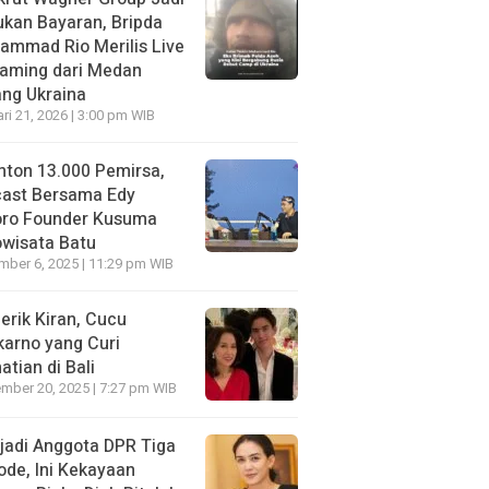
kan Bayaran, Bripda
ammad Rio Merilis Live
eaming dari Medan
ng Ukraina
ri 21, 2026 | 3:00 pm WIB
nton 13.000 Pemirsa,
cast Bersama Edy
oro Founder Kusuma
wisata Batu
ber 6, 2025 | 11:29 pm WIB
erik Kiran, Cucu
arno yang Curi
atian di Bali
mber 20, 2025 | 7:27 pm WIB
jadi Anggota DPR Tiga
ode, Ini Kekayaan