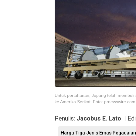
Untuk pertahanan, Jepang telah membeli se
ke Amerika Serikat. Foto: prnewswire.com
Penulis:
Jacobus E. Lato |
Edi
Harga Tiga Jenis Emas Pegadaia