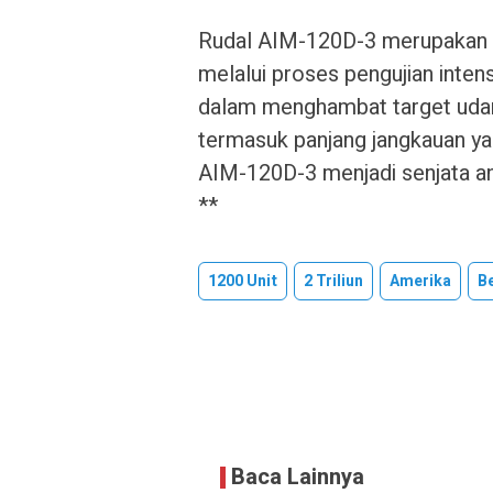
Rudal AIM-120D-3 merupakan v
melalui proses pengujian inten
dalam menghambat target udara
termasuk panjang jangkauan yan
AIM-120D-3 menjadi senjata an
**
1200 Unit
2 Triliun
Amerika
Be
Baca Lainnya