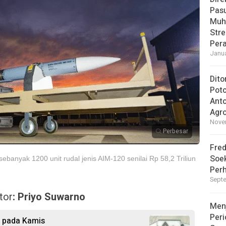
Pasu
Muh
Str
Pera
Janua
Dito
Pot
Ant
Agro
Novem
Perbesar
Fred
Soek
banyak 1200 unit rudal jenis AIM-120 senilai Rp 58,2 Triliun
Perh
Septe
tor
: Priyo Suwarno
Men
Peri
n pada Kamis