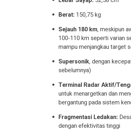
Lebar Sayap:
52,58 cm
Berat:
150,75 kg
Sejauh 180 km
, meskipun aw
100-110 km seperti varian s
mampu menjangkau target se
Supersonik
, dengan kecepa
sebelumnya)
Terminal Radar Aktif/Tenga
untuk menargetkan dan mengh
bergantung pada sistem ken
Fragmentasi Ledakan:
Desa
dengan efektivitas tinggi