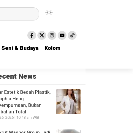
Seni & Budaya
Seni & Budaya
Kolom
Kolom
ecent News
r Estetik Bedah Plastik,
ophia Heng:
yempurnaan, Bukan
bahan Total
 26, 2026 | 10:48 am WIB
krut Wagner Group Jadi