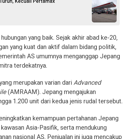
urun, Kecuali Pertamax
ubungan yang baik. Sejak akhir abad ke-20,
n yang kuat dan aktif dalam bidang politik,
t Pemerintah AS umumnya menganggap Jepang
mitra terdekatnya.
ang merupakan varian dari
Advanced
ile
(AMRAAM). Jepang mengajukan
ga 1.200 unit dari kedua jenis rudal tersebut.
k meningkatkan kemampuan pertahanan Jepang
kawasan Asia-Pasifik, serta mendukung
anan nasional AS. Penjualan ini juga mencakup