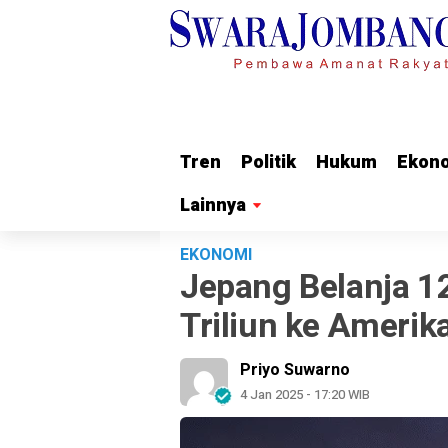
Tren
Tren
Politik
Politik
Hukum
Hukum
Ekon
Ekon
Lainnya
Lainnya
EKONOMI
Jepang Belanja 12
Triliun ke Amerik
Priyo Suwarno
4 Jan 2025 - 17:20 WIB