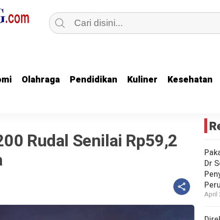
omi
omi
Olahraga
Olahraga
Pendidikan
Pendidikan
Kuliner
Kuliner
Kesehatan
Kesehatan
R
00 Rudal Senilai Rp59,2
Paka
a
Dr S
Pen
Peru
April
Dire