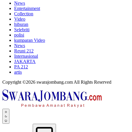
News
Entertainment
Collection
Video
hiburan
Selebriti
polisi
kumparan Video
News
Reuni 212
Internasional
JAKARTA
PA 212
artis
Copyright ©2026 swarajombang.com All Rights Reserved