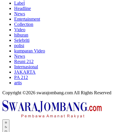
Label
Headline
News
Entertainment
Collection
Video
hiburan
Selebriti
polisi
kumparan Video
News
Reuni 212
Internasional
JAKARTA
PA 212
artis
Copyright ©2026 swarajombang.com All Rights Reserved