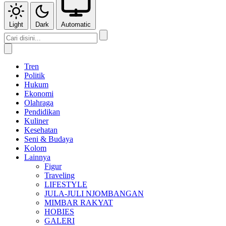
Light
Dark
Automatic
Tren
Politik
Hukum
Ekonomi
Olahraga
Pendidikan
Kuliner
Kesehatan
Seni & Budaya
Kolom
Lainnya
Figur
Traveling
LIFESTYLE
JULA-JULI NJOMBANGAN
MIMBAR RAKYAT
HOBIES
GALERI