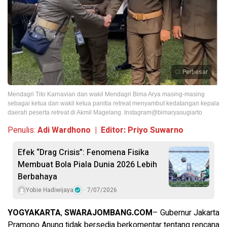
Perbesar
Mendagri Tito Karnavian dan wakil Mendagri Bima Arya masing-masing
sebagai ketua dan wakil ketua panitia retreat menyambut kedatangan kepala
daerah peserta retreat di Akmil Magelang. Instagram@bimaryasugiarto
Penulis:
Adi Wardhono | Editor: Priyo Suwarno
Efek “Drag Crisis”: Fenomena Fisika
Membuat Bola Piala Dunia 2026 Lebih
Berbahaya
Yobie Hadiwijaya
7/07/2026
YOGYAKARTA
,
SWARAJOMBANG.COM
– Gubernur Jakarta
Pramono Anung tidak bersedia berkomentar tentang rencana