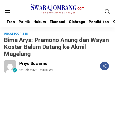
Tren
Tren
Politik
Politik
Hukum
Hukum
Ekonomi
Ekonomi
Olahraga
Olahraga
Pendidikan
Pendidikan
K
K
UNCATEGORIZED
Bima Arya: Pramono Anung dan Wayan
Koster Belum Datang ke Akmil
Magelang
Priyo Suwarno
22 Feb 2025 - 20:30 WIB