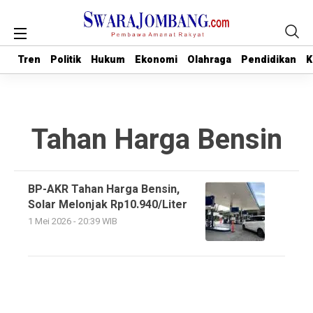
Tren
Tren
Politik
Politik
Hukum
Hukum
Ekonomi
Ekonomi
Olahraga
Olahraga
Pendidikan
Pendidikan
K
K
Tahan Harga Bensin
BP-AKR Tahan Harga Bensin,
Solar Melonjak Rp10.940/Liter
1 Mei 2026 - 20:39 WIB