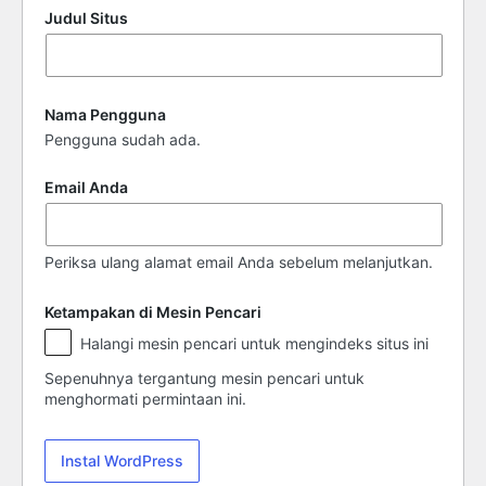
Judul Situs
Nama Pengguna
Pengguna sudah ada.
Email Anda
Periksa ulang alamat email Anda sebelum melanjutkan.
Ketampakan di Mesin Pencari
Ketampakan
Halangi mesin pencari untuk mengindeks situs ini
di
Mesin
Sepenuhnya tergantung mesin pencari untuk
Pencari
menghormati permintaan ini.