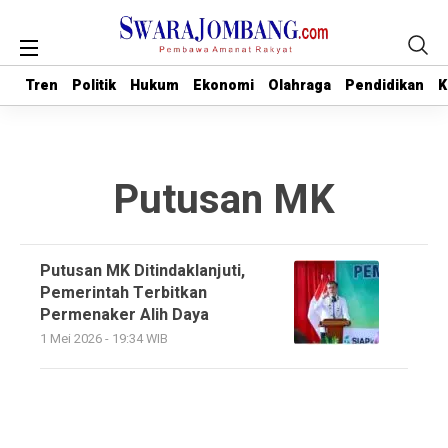
Tren
Tren
Politik
Politik
Hukum
Hukum
Ekonomi
Ekonomi
Olahraga
Olahraga
Pendidikan
Pendidikan
K
K
Putusan MK
Putusan MK Ditindaklanjuti,
Pemerintah Terbitkan
Permenaker Alih Daya
1 Mei 2026 - 19:34 WIB