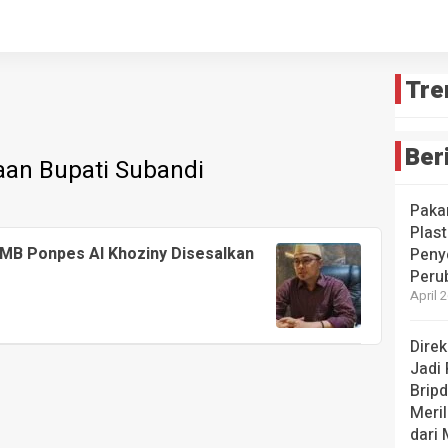
Tre
Ber
aan Bupati Subandi
Paka
Plast
IMB Ponpes Al Khoziny Disesalkan
Peny
Peru
April 
Dire
Jadi
Brip
Meril
dari