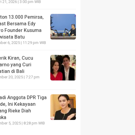
i 21, 2026 | 3:00 pm WIB
nton 13.000 Pemirsa,
ast Bersama Edy
ro Founder Kusuma
wisata Batu
er 6, 2025 | 11:29 pm WIB
rik Kiran, Cucu
arno yang Curi
tian di Bali
ber 20, 2025 | 7:27 pm
adi Anggota DPR Tiga
de, Ini Kekayaan
ang Rieke Diah
oka
ber 5, 2025 | 8:28 pm WIB