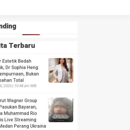
nding
ita Terbaru
r Estetik Bedah
ik, Dr Sophia Heng:
empurnaan, Bukan
bahan Total
26, 2026 | 10:48 am WIB
krut Wagner Group
 Pasukan Bayaran,
da Muhammad Rio
is Live Streaming
 Medan Perang Ukraina