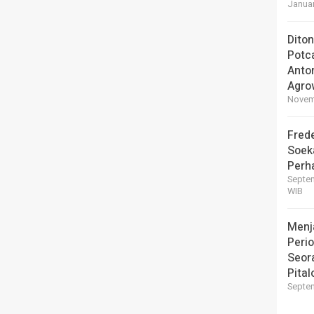
Januar
Dito
Potc
Anto
Agro
Novemb
Frede
Soek
Perha
Septem
WIB
Menj
Perio
Seor
Pital
Septem