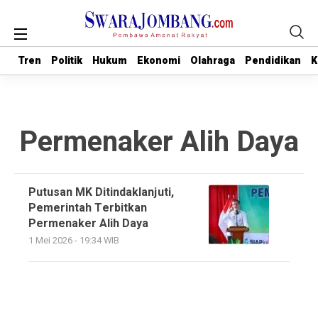
Tren
Tren
Politik
Politik
Hukum
Hukum
Ekonomi
Ekonomi
Olahraga
Olahraga
Pendidikan
Pendidikan
K
K
Permenaker Alih Daya
Putusan MK Ditindaklanjuti,
Pemerintah Terbitkan
Permenaker Alih Daya
1 Mei 2026 - 19:34 WIB