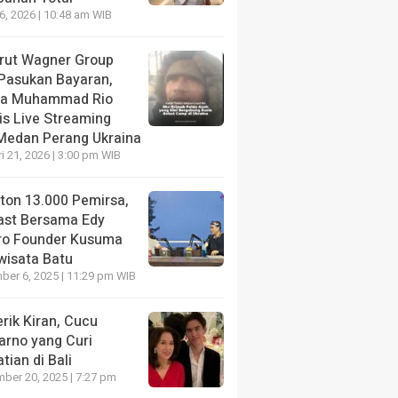
26, 2026 | 10:48 am WIB
krut Wagner Group
 Pasukan Bayaran,
da Muhammad Rio
is Live Streaming
 Medan Perang Ukraina
i 21, 2026 | 3:00 pm WIB
nton 13.000 Pemirsa,
ast Bersama Edy
ro Founder Kusuma
wisata Batu
er 6, 2025 | 11:29 pm WIB
rik Kiran, Cucu
arno yang Curi
tian di Bali
ber 20, 2025 | 7:27 pm