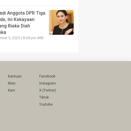
adi Anggota DPR Tiga
de, Ini Kekayaan
ang Rieke Diah
oka
ber 5, 2025 | 8:28 pm WIB
Bantuan
Facebook
Iklan
Instagram
Karir
X (Twitter)
Tiktok
Youtube