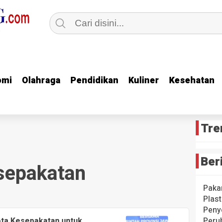
omi
omi
Olahraga
Olahraga
Pendidikan
Pendidikan
Kuliner
Kuliner
Kesehatan
Kesehatan
Tre
Ber
sepakatan
Paka
Plast
Peny
ota Kesepakatan untuk
Peru