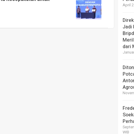
April 
Dire
Jadi
Brip
Meril
dari
Januar
Dito
Potc
Anto
Agro
Novemb
Frede
Soek
Perha
Septem
WIB