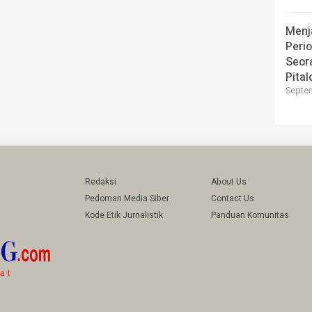
Menj
Perio
Seor
Pital
Septem
Redaksi
About Us
Pedoman Media Siber
Contact Us
Kode Etik Jurnalistik
Panduan Komunitas