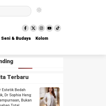
Seni & Budaya
Seni & Budaya
Kolom
Kolom
nding
ita Terbaru
r Estetik Bedah
ik, Dr Sophia Heng:
empurnaan, Bukan
bahan Total