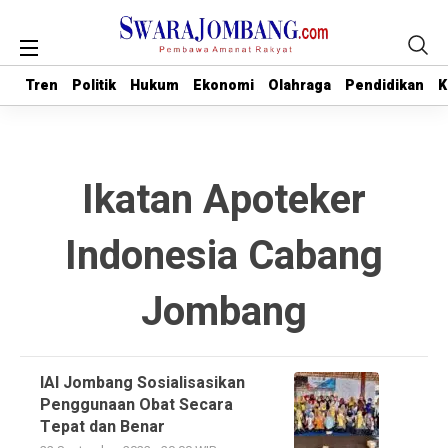
Tren
Tren
Politik
Politik
Hukum
Hukum
Ekonomi
Ekonomi
Olahraga
Olahraga
Pendidikan
Pendidikan
K
K
Ikatan Apoteker
Indonesia Cabang
Jombang
IAI Jombang Sosialisasikan
Penggunaan Obat Secara
Tepat dan Benar