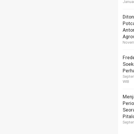
Januar
Dito
Potc
Anto
Agro
Novemb
Frede
Soek
Perha
Septem
WIB
Menj
Perio
Seor
Pital
Septem