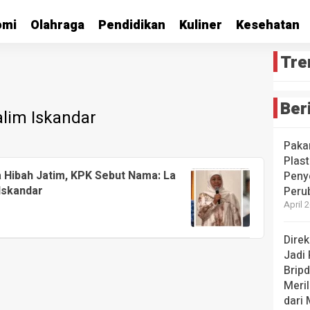
omi
Olahraga
Pendidikan
Kuliner
Kesehatan
Tre
Ber
lim Iskandar
Paka
Plast
 Hibah Jatim, KPK Sebut Nama: La
Peny
 Iskandar
Peru
April 
Dire
Jadi
Brip
Meril
dari