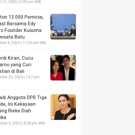
i 21, 2026 | 3:00 pm WIB
nton 13.000 Pemirsa,
ast Bersama Edy
ro Founder Kusuma
wisata Batu
er 6, 2025 | 11:29 pm WIB
rik Kiran, Cucu
arno yang Curi
tian di Bali
ber 20, 2025 | 7:27 pm
adi Anggota DPR Tiga
de, Ini Kekayaan
ang Rieke Diah
oka
ber 5, 2025 | 8:28 pm WIB