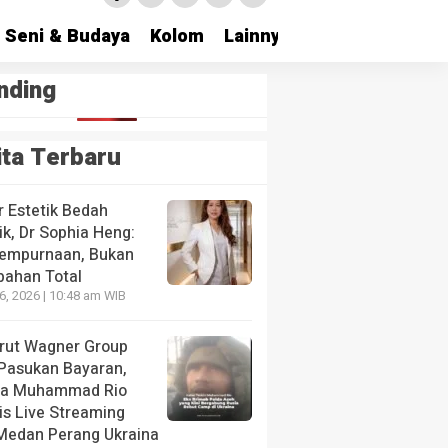
Seni & Budaya
Kolom
Lainnya
nding
ita Terbaru
r Estetik Bedah
ik, Dr Sophia Heng:
empurnaan, Bukan
bahan Total
26, 2026 | 10:48 am WIB
krut Wagner Group
 Pasukan Bayaran,
da Muhammad Rio
is Live Streaming
 Medan Perang Ukraina