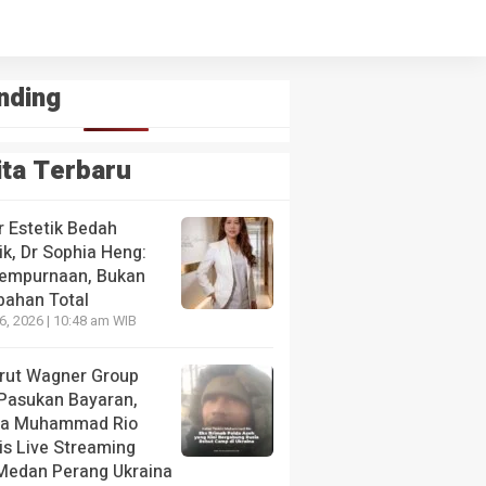
nding
ita Terbaru
r Estetik Bedah
ik, Dr Sophia Heng:
empurnaan, Bukan
bahan Total
26, 2026 | 10:48 am WIB
krut Wagner Group
 Pasukan Bayaran,
da Muhammad Rio
is Live Streaming
 Medan Perang Ukraina