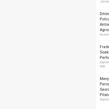
Januar
Dito
Potc
Anto
Agro
Novemb
Frede
Soek
Perha
Septem
WIB
Menj
Perio
Seor
Pital
Septem