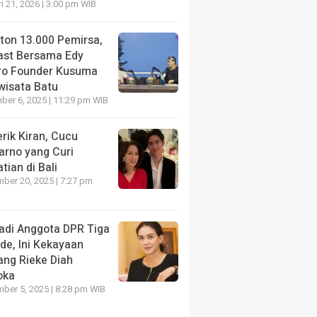
i 21, 2026 | 3:00 pm WIB
nton 13.000 Pemirsa,
ast Bersama Edy
ro Founder Kusuma
wisata Batu
er 6, 2025 | 11:29 pm WIB
rik Kiran, Cucu
arno yang Curi
tian di Bali
ber 20, 2025 | 7:27 pm
adi Anggota DPR Tiga
de, Ini Kekayaan
ang Rieke Diah
oka
ber 5, 2025 | 8:28 pm WIB