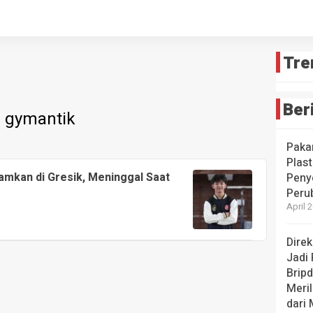
Tre
Ber
gymantik
Paka
Plast
kamkan di Gresik, Meninggal Saat
Peny
Peru
April 
Dire
Jadi
Brip
Meril
dari