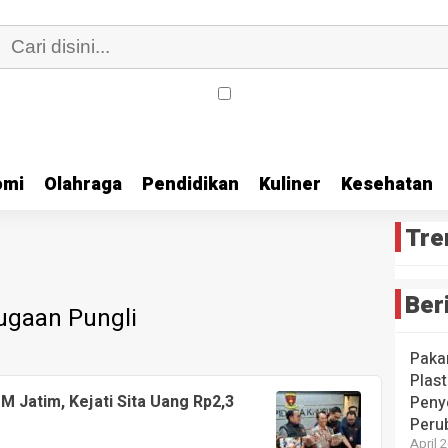
omi
Olahraga
Pendidikan
Kuliner
Kesehatan
Tre
Ber
ugaan Pungli
Paka
Plast
M Jatim, Kejati Sita Uang Rp2,3
Peny
Peru
April 