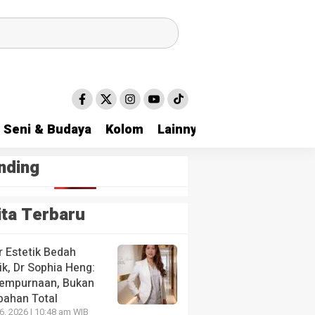
Seni & Budaya
Kolom
Lainnya
nding
ita Terbaru
r Estetik Bedah
ik, Dr Sophia Heng:
empurnaan, Bukan
bahan Total
26, 2026 | 10:48 am WIB