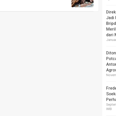
Dire
Jadi
Brip
Meril
dari
Januar
Dito
Potc
Anto
Agro
Novemb
Frede
Soek
Perha
Septem
WIB