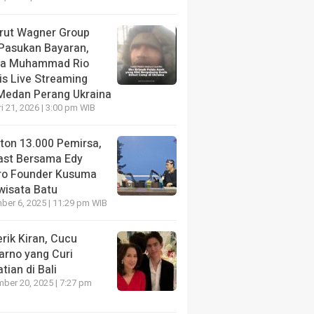
krut Wagner Group
 Pasukan Bayaran,
da Muhammad Rio
is Live Streaming
 Medan Perang Ukraina
i 21, 2026 | 3:00 pm WIB
nton 13.000 Pemirsa,
ast Bersama Edy
ro Founder Kusuma
wisata Batu
er 6, 2025 | 11:29 pm WIB
rik Kiran, Cucu
arno yang Curi
tian di Bali
ber 20, 2025 | 7:27 pm