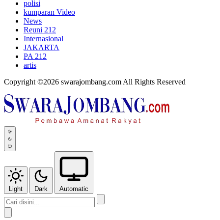
polisi
kumparan Video
News
Reuni 212
Internasional
JAKARTA
PA 212
artis
Copyright ©2026 swarajombang.com All Rights Reserved
Light
Dark
Automatic